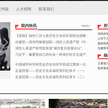
版书籍
人才招聘
联系我们
院内快讯
所
more+
传统村
【喜报】福州三坊七巷历史文化街区获联合国教...
公司于
住建部—清华同衡规划院—清控人居遗产院《中...
践的机
清控人居遗产研究院首届“城市复兴发展论坛”...
住建部等
习近平：像爱惜自己的生命一样保护好文化遗产...
核
主要致
中国城市科学研究会历史街区学部成立暨第一次...
统村落
足迹回望——历史文化名城所系列纪录片（一）
足迹回望——历史文化名城所系列纪录片（二）